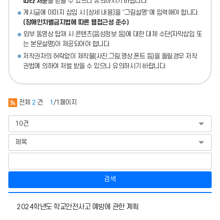
따라 처분
을 받을 수 있으니 유의하시기 바랍니다.
게시글에 이미지 삽입 시 [상세 내용]을 “그림설명”에 입력해야 합니다.
(장애인차별금지법에 따른 웹접근성 준수)
외부 동영상 탑재 시 콘텐츠(음성정보 등)에 대한 대체 수단(자막삽입 또
는 본문설명)이 제공되어야 합니다.
저작권자의 허락없이 제작물(사진,그림,영상,폰트 등)을 올릴경우 저작
권법에 의하여 처벌 받을 수 있으니 유의하시기 바랍니다.
전체
2
건
1
/1페이지
검색
안
2024학년도 학교안전사고 예방에 관한 계획
전
교