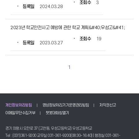
조회수
3
육
등록일
2024.03.28
의
게
시
2023년 학교안전사고 예방에 관한 학교 계획&#40;우성고&#41;
물
번
조회수
19
호,
등록일
2023.03.27
제
목,
등
록
1
일,
조
회
수
정
보
개인정보처리방침
영상정보처리기기운영관리방침
저작권신고
를
이메일무단수집거부
쳇봇대화창열기
확
인
경기 의왕시 오전로 37 (고천동, 우성고등학교) 우성고등학교
할
수
Tel : (031)361-9200 교무실 031-361-9200(08:30~16:40) | 행정실 031-361-