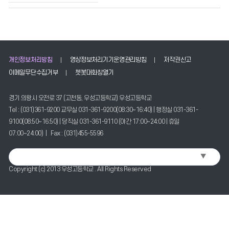
의
게
시
물
번
호,
개인정보처리방침
영상정보처리기기운영관리방침
저작권신고
제
이메일무단수집거부
쳇봇대화창열기
목,
작
경기 의왕시 오전로 37 (고천동, 우성고등학교) 우성고등학교
성
Tel : (031)361-9200 교무실 031-361-9200(08:30~16:40) | 행정실 031-361-
자,
등
9100(08:50~16:50) | 당직실 031-361-9110 (야간 17:00~24:00 | 휴일
록
07:00~24:00) | Fax : (031)455-5596
일,
조
▼
Select Language
회
Copyright (c) 2013 우성고등학교 . All Rights Reserved
수
정
보
를
확
인