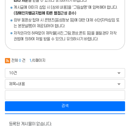
따라 처분
을 받을 수 있으니 유의하시기 바랍니다.
게시글에 이미지 삽입 시 [상세 내용]을 “그림설명”에 입력해야 합니다.
(장애인차별금지법에 따른 웹접근성 준수)
외부 동영상 탑재 시 콘텐츠(음성정보 등)에 대한 대체 수단(자막삽입 또
는 본문설명)이 제공되어야 합니다.
저작권자의 허락없이 제작물(사진,그림,영상,폰트 등)을 올릴경우 저작
권법에 의하여 처벌 받을 수 있으니 유의하시기 바랍니다.
전체
0
건
1
/0페이지
검색
국
어
등록된 게시물이 없습니다.
과