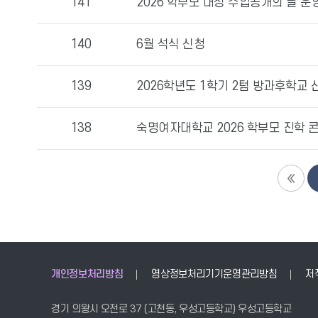
141
2026 학부모 대상 수업공개의 날 운
조
회
140
6월 석식 신청
수
정
보
139
2026학년도 1학기 2텀 방과후학교 
를
확
138
숙명여자대학교 2026 학부모 진학 
인
할
수
있
습
니
다.
개인정보처리방침
영상정보처리기기운영관리방침
저
경기 의왕시 오전로 37 (고천동, 우성고등학교) 우성고등학교