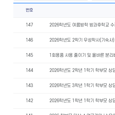
번호
가
147
2026학년도 여름방학 방과후학교 수
정
통
신
146
2026학년도 2학기 우성학사(기숙사)
문
의
145
1회용품 사용 줄이기 및 올바른 분
게
시
물
144
2026학년도 2학년 1학기 학부모 
번
호,
143
2026학년도 3학년 1학기 학부모 
제
목,
142
2026학년도 1학년 1학기 학부모 
등
록
일,