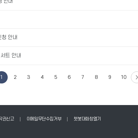
영 안내
신청 안내
콘서트 안내
1
2
3
4
5
6
7
8
9
10
작권신고
이메일무단수집거부
쳇봇대화창열기