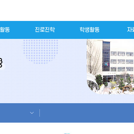
활동
진로진학
학생활동
자