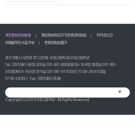
용
의
게
시
물
번
개인정보처리방침
영상정보처리기기운영관리방침
저작권신고
호,
이메일무단수집거부
쳇봇대화창열기
제
목,
경기 의왕시 오전로 37 (고천동, 우성고등학교) 우성고등학교
작
Tel : (031)361-9200 교무실 031-361-9200(08:30~16:40) | 행정실 031-361-
성
자,
9100(08:50~16:50) | 당직실 031-361-9110 (야간 17:00~24:00 | 휴일
등
07:00~24:00) | Fax : (031)455-5596
록
일,
▼
Select Language
조
Copyright (c) 2013 우성고등학교 . All Rights Reserved
회
수
정
보
를
확