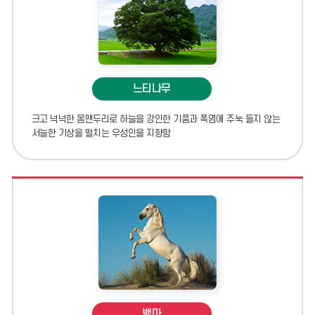
느티나무
크고 넉넉한 몸맨두리로 하늘을 강인한 기품과 폭염에 주눅 들지 않는
서늘한 기상을 떨치는 우성인을 지향함
백마