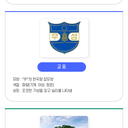
교 표
모양 : "宇"의 한국형 집모양
색깔 : 파랑(기개, 이상, 청운)
상징 : 꿋꿋한 기상을 갖고 승리를 나타냄