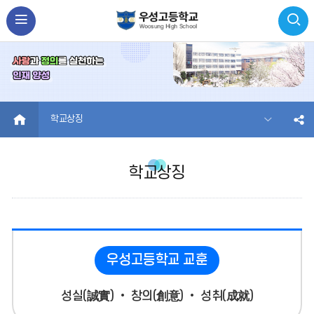
HOME
학교상징
학교상징
우성고등학교 교훈
성실(誠實) • 창의(創意) • 성취(成就)